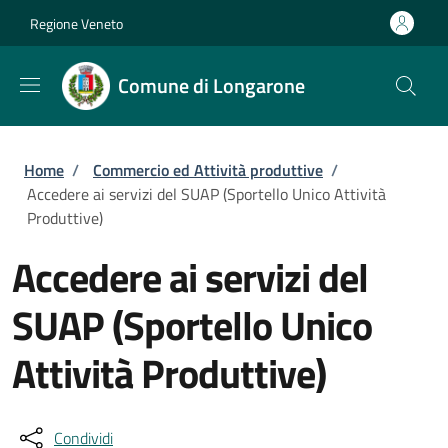
Salta al contenuto principale
Skip to footer content
Regione Veneto
Comune di Longarone
Briciole di pane
Home
/
Commercio ed Attività produttive
/
Accedere ai servizi del SUAP (Sportello Unico Attività
Produttive)
Accedere ai servizi del
SUAP (Sportello Unico
Attività Produttive)
Condividi