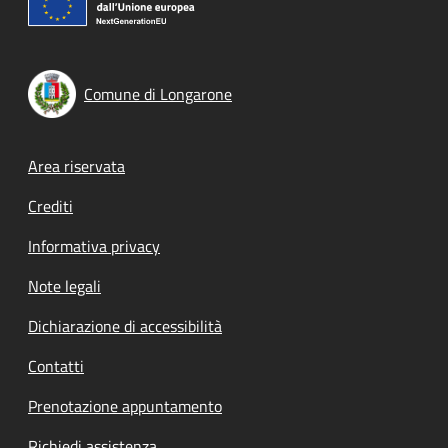
Comune di Longarone
Footer menu
Area riservata
Crediti
Informativa privacy
Note legali
Dichiarazione di accessibilità
Contatti
Prenotazione appuntamento
Richiedi assistenza