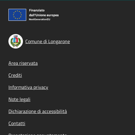
Comune di Longarone
Footer menu
Area riservata
Crediti
Informativa privacy
Note legali
Dichiarazione di accessibilità
Contatti