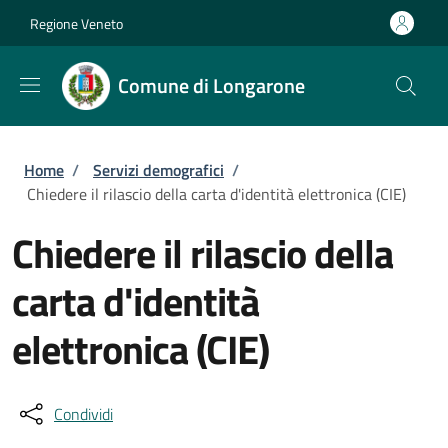
Salta al contenuto principale
Skip to footer content
Regione Veneto
Comune di Longarone
Briciole di pane
Home
/
Servizi demografici
/
Chiedere il rilascio della carta d'identità elettronica (CIE)
Chiedere il rilascio della
carta d'identità
elettronica (CIE)
Condividi