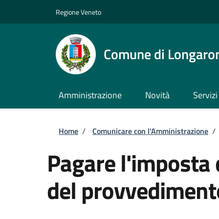
Salta al contenuto principale
Skip to footer content
Regione Veneto
Comune di Longaro
Amministrazione
Novità
Servizi
Briciole di pane
Home
/
Comunicare con l'Amministrazione
/
Pagare l'imposta di
del provvedimento