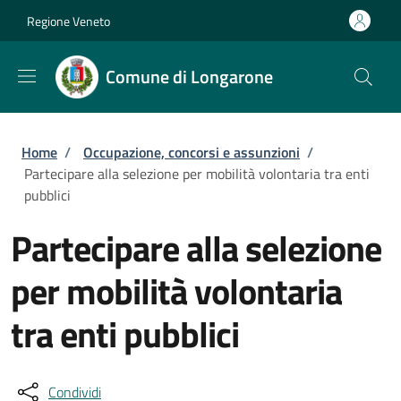
Salta al contenuto principale
Skip to footer content
Regione Veneto
Comune di Longarone
Briciole di pane
Home
/
Occupazione, concorsi e assunzioni
/
Partecipare alla selezione per mobilità volontaria tra enti
pubblici
Partecipare alla selezione
per mobilità volontaria
tra enti pubblici
Condividi