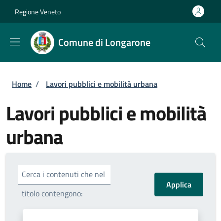
Salta al contenuto principale
Skip to footer content
Regione Veneto
Comune di Longarone
Briciole di pane
Home
/
Lavori pubblici e mobilità urbana
Lavori pubblici e mobilità
urbana
Cerca i contenuti che nel
titolo contengono: