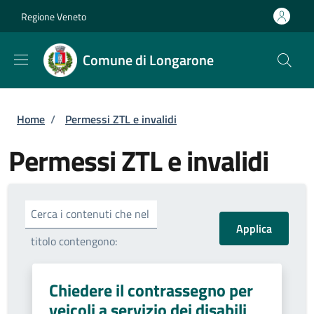
Salta al contenuto principale
Skip to footer content
Regione Veneto
Comune di Longarone
Briciole di pane
Home
/
Permessi ZTL e invalidi
Permessi ZTL e invalidi
Cerca i contenuti che nel
titolo contengono:
Chiedere il contrassegno per
veicoli a servizio dei disabili