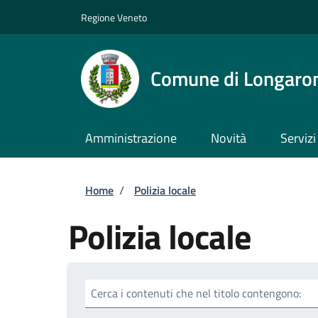
Salta al contenuto principale
Skip to footer content
Regione Veneto
Comune di Longaro
Amministrazione
Novità
Servizi
Briciole di pane
Home
/
Polizia locale
Polizia locale
Cerca i contenuti che nel titolo contengono: