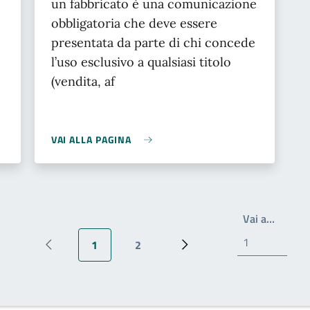
un fabbricato è una comunicazione
obbligatoria che deve essere
presentata da parte di chi concede
l’uso esclusivo a qualsiasi titolo
(vendita, af
VAI ALLA PAGINA
Write t
Vai a…
1
2
Pagina precedente
Pagina attuale
Pagina
Prossima pagina