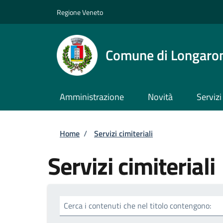
Salta al contenuto principale
Skip to footer content
Regione Veneto
Comune di Longaro
Amministrazione
Novità
Servizi
Briciole di pane
Home
/
Servizi cimiteriali
Servizi cimiteriali
Cerca i contenuti che nel titolo contengono: