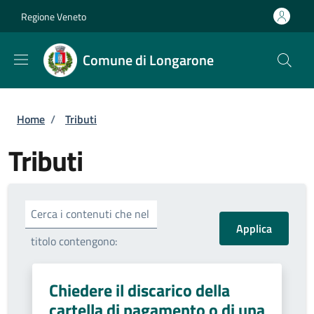
Salta al contenuto principale
Skip to footer content
Regione Veneto
Comune di Longarone
Briciole di pane
Home
/
Tributi
Tributi
Cerca i contenuti che nel
titolo contengono:
Chiedere il discarico della
cartella di pagamento o di una