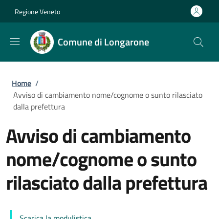
Salta al contenuto principale
Skip to footer content
Regione Veneto
Comune di Longarone
Briciole di pane
Home
/
Avviso di cambiamento nome/cognome o sunto rilasciato
dalla prefettura
Avviso di cambiamento
nome/cognome o sunto
rilasciato dalla prefettura
Scarica la modulistica