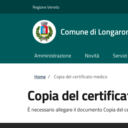
Salta al contenuto principale
Skip to footer content
Regione Veneto
Comune di Longaro
Amministrazione
Novità
Servizi
Briciole di pane
Home
/
Copia del certificato medico
Copia del certific
È necessario allegare il documento Copia del cer