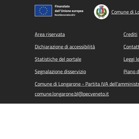
Comune di L
Footer menu
Area riservata
Crediti
Dichiarazione di accessibilità
Contatt
Statistiche del portale
Leggi l
Segnalazione disservizio
Piano d
Comune di Longarone - Partita IVA dell'amminis
comune.longarone.bl@pecveneto.it