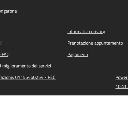
ongarone
Informativa privacy
i
Prenotazione appuntamento
e FAQ
Pagamenti
i miglioramento dei servizi
trazione: 01155460254 - PEC:
Powere
10.41.