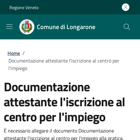
Salta al contenuto principale
Skip to footer content
Regione Veneto
Comune di Longarone
Briciole di pane
Home
/
Documentazione attestante l'iscrizione al centro per
l'impiego
Documentazione
attestante l'iscrizione al
centro per l'impiego
È necessario allegare il documento Documentazione
attestante l'iscrizione al centro per l'impiego alla pratica.