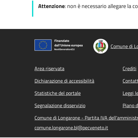
Attenzione
: non è necessario allegare la c
Comune di L
Footer menu
Area riservata
Crediti
Dichiarazione di accessibilità
Contatt
Statistiche del portale
Leggi l
Segnalazione disservizio
Piano d
Comune di Longarone - Partita IVA dell'amminis
comune.longarone.bl@pecveneto.it