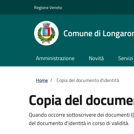
Salta al contenuto principale
Skip to footer content
Regione Veneto
Comune di Longaro
Amministrazione
Novità
Servizi
Briciole di pane
Home
/
Copia del documento d'identità
Copia del documen
Quando occorre sottoscrivere dei documenti (
del documento d'identità in corso di validità.