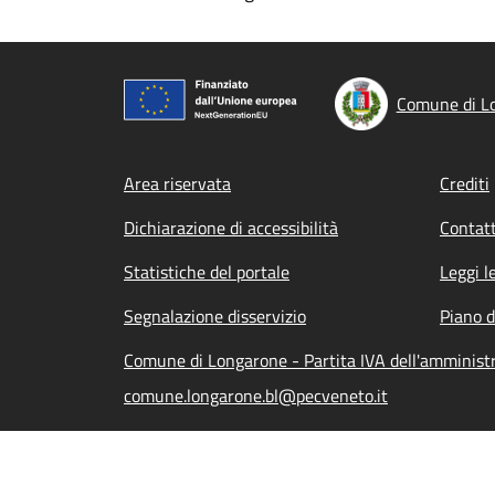
Comune di L
Footer menu
Area riservata
Crediti
Dichiarazione di accessibilità
Contatt
Statistiche del portale
Leggi l
Segnalazione disservizio
Piano d
Comune di Longarone - Partita IVA dell'amminis
comune.longarone.bl@pecveneto.it