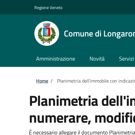
Salta al contenuto principale
Skip to footer content
Regione Veneto
Comune di Longaro
Amministrazione
Novità
Servizi
Briciole di pane
Home
/
Planimetria dell'immobile con indicaz
Planimetria dell'
numerare, modifi
È necessario allegare il documento Planimetria