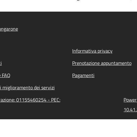
ongarone
Informativa privacy
i
Prenotazione appuntamento
e FAQ
Pagamenti
i miglioramento dei servizi
trazione: 01155460254 - PEC:
Powere
10.41.