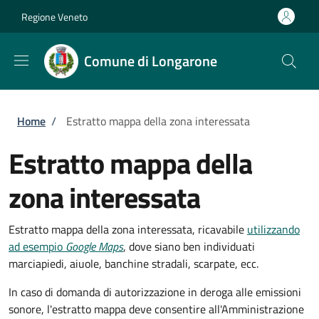
Salta al contenuto principale
Skip to footer content
Regione Veneto
Comune di Longarone
Briciole di pane
Home
/
Estratto mappa della zona interessata
Estratto mappa della
zona interessata
Estratto mappa della zona interessata, ricavabile
utilizzando
ad esempio
Google Maps
, dove siano ben individuati
marciapiedi, aiuole, banchine stradali, scarpate, ecc.
In caso di domanda di autorizzazione in deroga alle emissioni
sonore, l'estratto mappa deve consentire all'Amministrazione