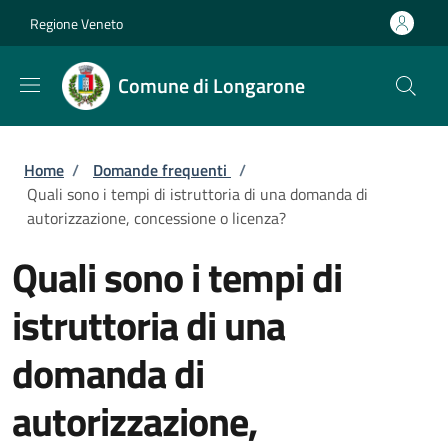
Salta al contenuto principale
Skip to footer content
Regione Veneto
Comune di Longarone
Briciole di pane
Home
/
Domande frequenti
/
Quali sono i tempi di istruttoria di una domanda di
autorizzazione, concessione o licenza?
Quali sono i tempi di
istruttoria di una
domanda di
autorizzazione,