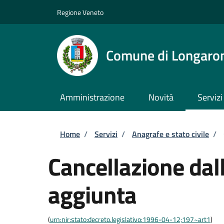
Salta al contenuto principale
Skip to footer content
Regione Veneto
Comune di Longaro
Amministrazione
Novità
Servizi
Briciole di pane
Home
/
Servizi
/
Anagrafe e stato civile
/
Cancellazione dall
aggiunta
(
urn:nir:stato:decreto.legislativo:1996-04-12;197~art1
)