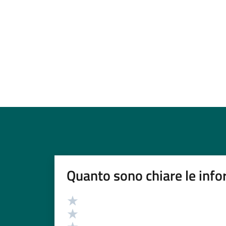
Quanto sono chiare le info
Valutazione
Valuta 5 stelle su 5
Valuta 4 stelle su 5
Valuta 3 stelle su 5