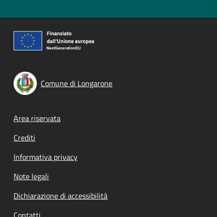
Comune di Longarone
Footer menu
Area riservata
Crediti
Informativa privacy
Note legali
Dichiarazione di accessibilità
Contatti