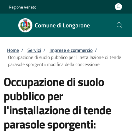
Salta al contenuto principale
Skip to footer content
Regione Veneto
Comune di Longarone
Briciole di pane
Home
/
Servizi
/
Imprese e commercio
/
Occupazione di suolo pubblico per l'installazione di tende
parasole sporgenti: modifica della concessione
Occupazione di suolo
pubblico per
l'installazione di tende
parasole sporgenti: