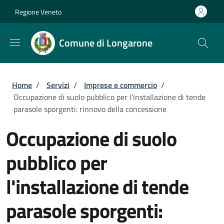
Salta al contenuto principale
Skip to footer content
Regione Veneto
Comune di Longarone
Briciole di pane
Home
/
Servizi
/
Imprese e commercio
/
Occupazione di suolo pubblico per l'installazione di tende
parasole sporgenti: rinnovo della concessione
Occupazione di suolo
pubblico per
l'installazione di tende
parasole sporgenti: