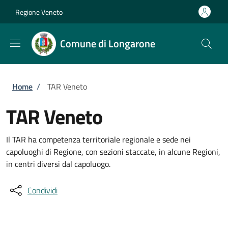
Salta al contenuto principale
Skip to footer content
Regione Veneto
Comune di Longarone
Briciole di pane
Home
/
TAR Veneto
TAR Veneto
Il TAR ha competenza territoriale regionale e sede nei
capoluoghi di Regione, con sezioni staccate, in alcune Regioni,
in centri diversi dal capoluogo.
Condividi