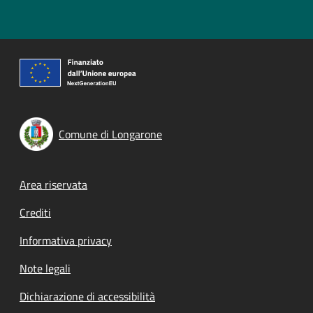
Comune di Longarone
Footer menu
Area riservata
Crediti
Informativa privacy
Note legali
Dichiarazione di accessibilità