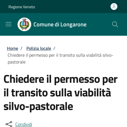
Salta al contenuto principale
Skip to footer content
Regione Veneto
Comune di Longarone
Briciole di pane
Home
/
Polizia locale
/
Chiedere il permesso per il transito sulla viabilità silvo-
pastorale
Chiedere il permesso per
il transito sulla viabilità
silvo-pastorale
Condividi