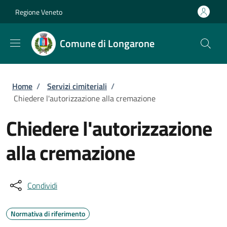
Salta al contenuto principale
Skip to footer content
Regione Veneto
Comune di Longarone
Briciole di pane
Home
/
Servizi cimiteriali
/
Chiedere l'autorizzazione alla cremazione
Chiedere l'autorizzazione
alla cremazione
Condividi
Normativa di riferimento