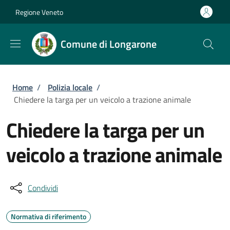
Salta al contenuto principale
Skip to footer content
Regione Veneto
Comune di Longarone
Briciole di pane
Home
/
Polizia locale
/
Chiedere la targa per un veicolo a trazione animale
Chiedere la targa per un
veicolo a trazione animale
Condividi
Normativa di riferimento