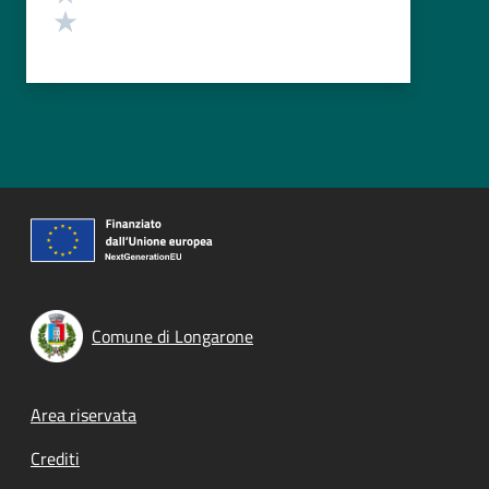
Valuta 1 stelle su 5
Comune di Longarone
Footer menu
Area riservata
Crediti