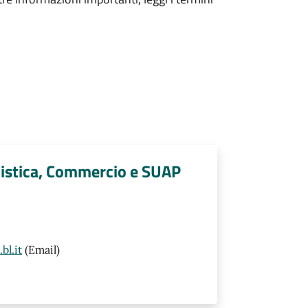
anistica, Commercio e SUAP
bl.it
(Email)