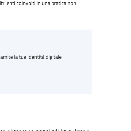
tri enti coinvolti in una pratica non
amite la tua identità digitale
tre informazioni importanti, leggi i termini