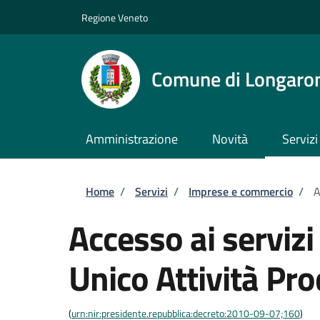
Salta al contenuto principale
Skip to footer content
Regione Veneto
Comune di Longaro
Amministrazione
Novità
Servizi
Briciole di pane
Home
/
Servizi
/
Imprese e commercio
/
A
Accesso ai servizi
Unico Attività Pro
(
urn:nir:presidente.repubblica:decreto:2010-09-07;160
)