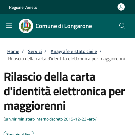
Salta al contenuto principale
Skip to footer content
Regione Veneto
Comune di Longarone
Briciole di pane
Home
/
Servizi
/
Anagrafe e stato civile
/
Rilascio della carta d'identità elettronica per maggiorenni
Rilascio della carta
d'identità elettronica per
maggiorenni
(
urn:nir:ministero.interno:decreto:2015-12-23~art4
)
Servizio attivo