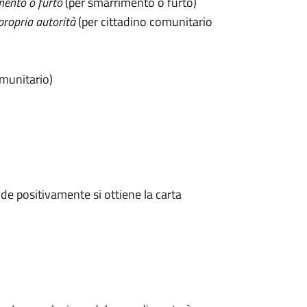
mento o furto
(per smarrimento o furto)
propria autorità
(per cittadino comunitario
omunitario)
e positivamente si ottiene la carta