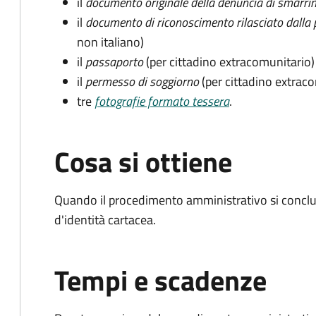
il
documento originale della denuncia di smarri
il
documento di riconoscimento rilasciato dalla 
non italiano)
il
passaporto
(per cittadino extracomunitario)
il
permesso di soggiorno
(per cittadino extrac
tre
fotografie formato tessera
.
Cosa si ottiene
Quando il procedimento amministrativo si conclud
d'identità cartacea.
Tempi e scadenze