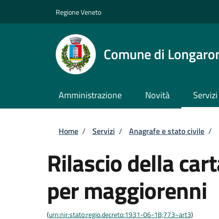
Salta al contenuto principale
Skip to footer content
Regione Veneto
Comune di Longaro
Amministrazione
Novità
Servizi
Briciole di pane
Home
/
Servizi
/
Anagrafe e stato civile
/
Rilascio della car
per maggiorenni
(
urn:nir:stato:regio.decreto:1931-06-18;773~art3
)