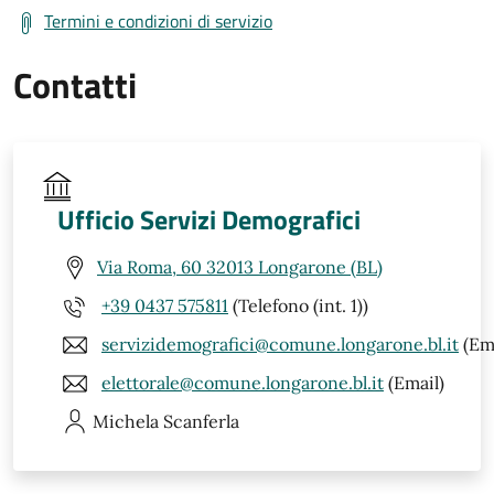
Termini e condizioni di servizio
Contatti
Ufficio Servizi Demografici
Via Roma, 60 32013 Longarone (BL)
+39 0437 575811
(Telefono (int. 1))
servizidemografici@comune.longarone.bl.it
(Ema
elettorale@comune.longarone.bl.it
(Email)
Michela
Scanferla