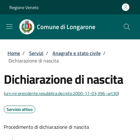
Salta al contenuto principale
Skip to footer content
Regione Veneto
Comune di Longarone
Briciole di pane
Home
/
Servizi
/
Anagrafe e stato civile
/
Dichiarazione di nascita
Dichiarazione di nascita
(
urn:nir:presidente.repubblica:decreto:2000-11-03;396~art30
)
Servizio attivo
Procedimento di dichiarazione di nascita