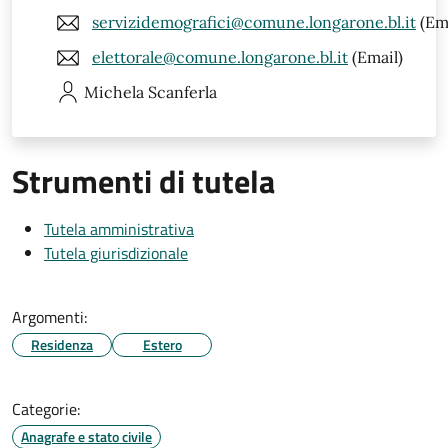
servizidemografici@comune.longarone.bl.it
(Ema
elettorale@comune.longarone.bl.it
(Email)
Michela
Scanferla
Strumenti di tutela
Tutela amministrativa
Tutela giurisdizionale
Argomenti:
Residenza
Estero
Categorie:
Anagrafe e stato civile