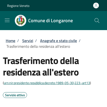
Salta al contenuto principale
Skip to footer content
Regione Veneto
Comune di Longarone
Briciole di pane
Home
/
Servizi
/
Anagrafe e stato civile
/
Trasferimento della residenza all'estero
Trasferimento della
residenza all'estero
(
urn:nir:presidente.repubblica:decreto:1989-05-30;223~art13
)
Servizio attivo