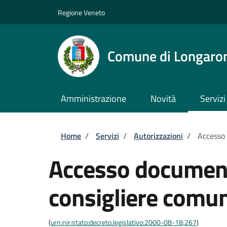
Salta al contenuto principale
Skip to footer content
Regione Veneto
Comune di Longaro
Amministrazione
Novità
Servizi
Briciole di pane
Home
/
Servizi
/
Autorizzazioni
/
Accesso
Accesso documen
consigliere comu
(
urn:nir:stato:decreto.legislativo:2000-08-18;267
)