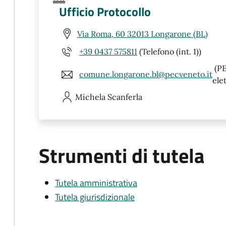
Ufficio Protocollo
Via Roma, 60 32013 Longarone (BL)
+39 0437 575811
(Telefono (int. 1))
(PE
comune.longarone.bl@pecveneto.it
ele
Michela
Scanferla
Strumenti di tutela
Tutela amministrativa
Tutela giurisdizionale