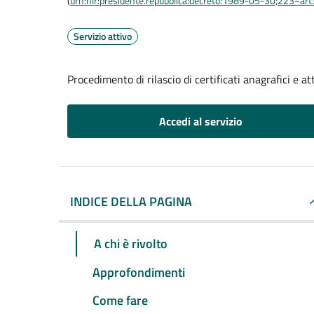
(
urn:nir:presidente.repubblica:decreto:1989-05-30;223~ar
Servizio attivo
Procedimento di rilascio di certificati anagrafici e att
Accedi al servizio
INDICE DELLA PAGINA
A chi è rivolto
Approfondimenti
Come fare