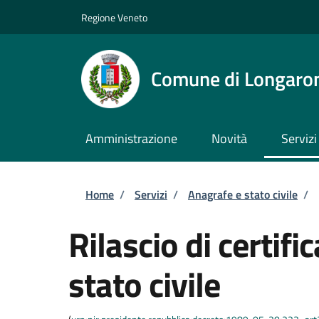
Salta al contenuto principale
Skip to footer content
Regione Veneto
Comune di Longaro
Amministrazione
Novità
Servizi
Briciole di pane
Home
/
Servizi
/
Anagrafe e stato civile
/
Rilascio di certific
stato civile