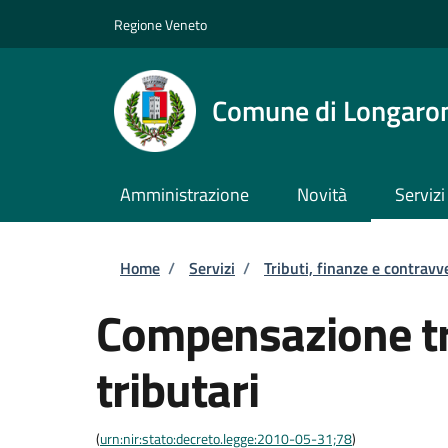
Salta al contenuto principale
Skip to footer content
Regione Veneto
Comune di Longaro
Amministrazione
Novità
Servizi
Briciole di pane
Home
/
Servizi
/
Tributi, finanze e contravv
Compensazione tra
tributari
(
urn:nir:stato:decreto.legge:2010-05-31;78
)