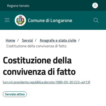
Salta al contenuto principale
Skip to footer content
Regione Veneto
Comune di Longarone
Briciole di pane
Home
/
Servizi
/
Anagrafe e stato civile
/
Costituzione della convivenza di fatto
Costituzione della
convivenza di fatto
(
urn:nir:presidente.repubblica:decreto:1989-05-30;223~art13
)
Servizio attivo