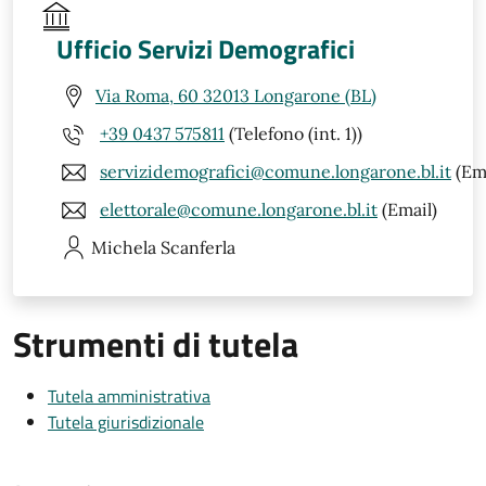
Ufficio Servizi Demografici
Via Roma, 60 32013 Longarone (BL)
+39 0437 575811
(Telefono (int. 1))
servizidemografici@comune.longarone.bl.it
(Ema
elettorale@comune.longarone.bl.it
(Email)
Michela
Scanferla
Strumenti di tutela
Tutela amministrativa
Tutela giurisdizionale