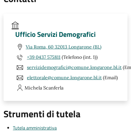
Ufficio Servizi Demografici
Via Roma, 60 32013 Longarone (BL)
+39 0437 575811
(Telefono (int. 1))
servizidemografici@comune.longarone.bl.it
(Ema
elettorale@comune.longarone.bl.it
(Email)
Michela
Scanferla
Strumenti di tutela
Tutela amministrativa