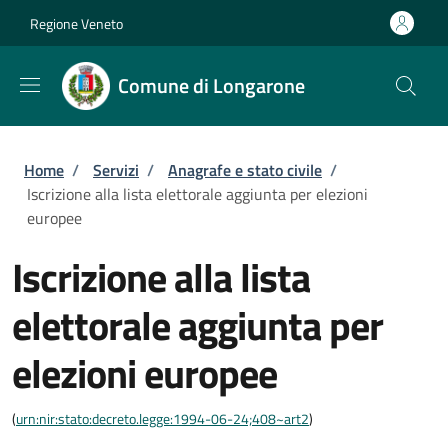
Salta al contenuto principale
Skip to footer content
Regione Veneto
Comune di Longarone
Briciole di pane
Home
/
Servizi
/
Anagrafe e stato civile
/
Iscrizione alla lista elettorale aggiunta per elezioni
europee
Iscrizione alla lista
elettorale aggiunta per
elezioni europee
(
urn:nir:stato:decreto.legge:1994-06-24;408~art2
)