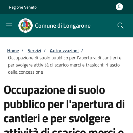
Salta al contenuto principale
Skip to footer content
Regione Veneto
Comune di Longarone
Briciole di pane
Home
/
Servizi
/
Autorizzazioni
/
Occupazione di suolo pubblico per l'apertura di cantieri e
per svolgere attività di scarico merci e traslochi: rilascio
della concessione
Occupazione di suolo
pubblico per l'apertura di
cantieri e per svolgere
attività di scarico merci e