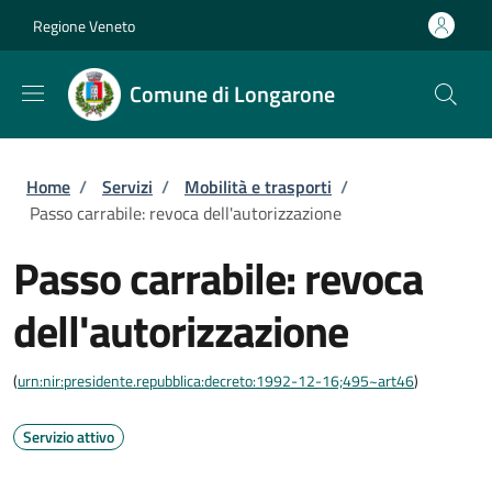
Salta al contenuto principale
Skip to footer content
Regione Veneto
Comune di Longarone
Briciole di pane
Home
/
Servizi
/
Mobilità e trasporti
/
Passo carrabile: revoca dell'autorizzazione
Passo carrabile: revoca
dell'autorizzazione
(
urn:nir:presidente.repubblica:decreto:1992-12-16;495~art46
)
Servizio attivo