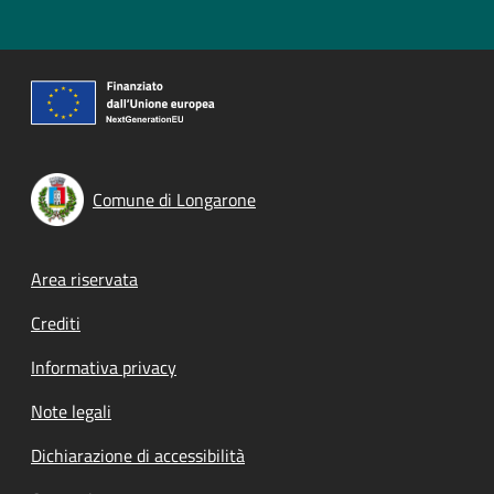
Comune di Longarone
Footer menu
Area riservata
Crediti
Informativa privacy
Note legali
Dichiarazione di accessibilità