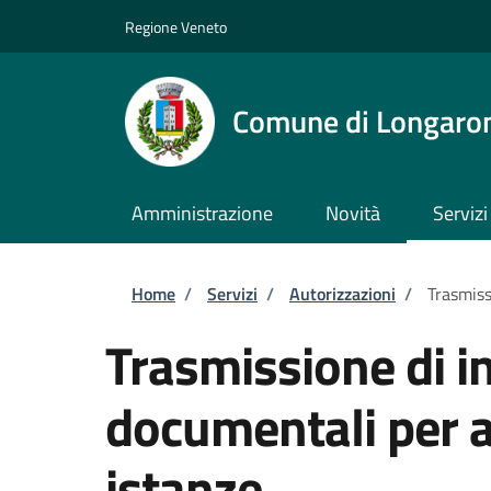
Salta al contenuto principale
Skip to footer content
Regione Veneto
Comune di Longaro
Amministrazione
Novità
Servizi
Briciole di pane
Home
/
Servizi
/
Autorizzazioni
/
Trasmiss
Trasmissione di i
documentali per al
istanze