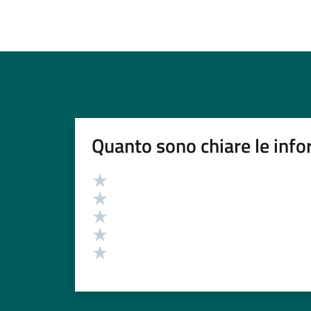
Quanto sono chiare le info
Valutazione
Valuta 5 stelle su 5
Valuta 4 stelle su 5
Valuta 3 stelle su 5
Valuta 2 stelle su 5
Valuta 1 stelle su 5