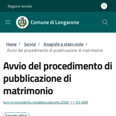
Salta al contenuto principale
Skip to footer content
Regione Veneto
Comune di Longarone
Briciole di pane
Home
/
Servizi
/
Anagrafe e stato civile
/
Avvio del procedimento di pubblicazione di matrimonio
Avvio del procedimento di
pubblicazione di
matrimonio
(
urn:nir:presidente.repubblica:decreto:2000-11-03;396
)
Servizio attivo