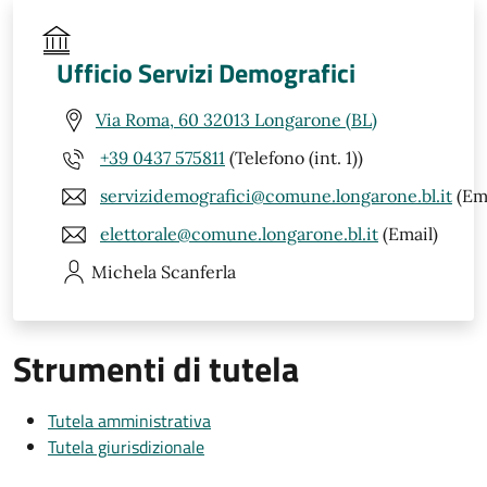
Ufficio Servizi Demografici
Via Roma, 60 32013 Longarone (BL)
+39 0437 575811
(Telefono (int. 1))
servizidemografici@comune.longarone.bl.it
(Ema
elettorale@comune.longarone.bl.it
(Email)
Michela
Scanferla
Strumenti di tutela
Tutela amministrativa
Tutela giurisdizionale