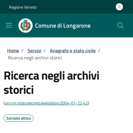
Salta al contenuto principale
Skip to footer content
Regione Veneto
Comune di Longarone
Briciole di pane
Home
/
Servizi
/
Anagrafe e stato civile
/
Ricerca negli archivi storici
Ricerca negli archivi
storici
(
urn:nir:stato:decreto.legislativo:2004-01-22;42
)
Servizio attivo