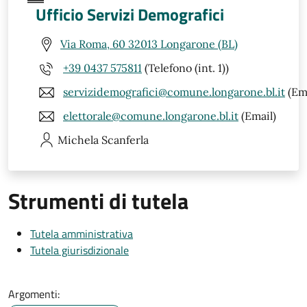
Ufficio Servizi Demografici
Via Roma, 60 32013 Longarone (BL)
+39 0437 575811
(Telefono (int. 1))
servizidemografici@comune.longarone.bl.it
(Ema
elettorale@comune.longarone.bl.it
(Email)
Michela
Scanferla
Strumenti di tutela
Tutela amministrativa
Tutela giurisdizionale
Argomenti: