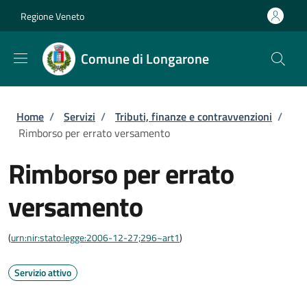
Salta al contenuto principale
Skip to footer content
Regione Veneto
Comune di Longarone
Briciole di pane
Home
/
Servizi
/
Tributi, finanze e contravvenzioni
/
Rimborso per errato versamento
Rimborso per errato
versamento
(
urn:nir:stato:legge:2006-12-27;296~art1
)
Servizio attivo