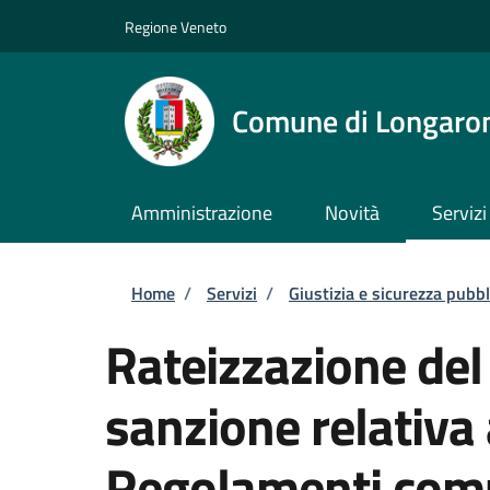
Salta al contenuto principale
Skip to footer content
Regione Veneto
Comune di Longaro
Amministrazione
Novità
Servizi
Briciole di pane
Home
/
Servizi
/
Giustizia e sicurezza pubbl
Rateizzazione de
sanzione relativa
Regolamenti com