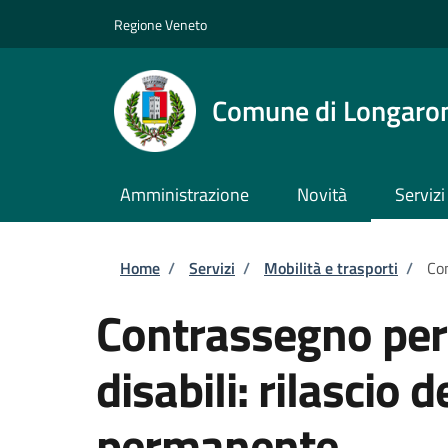
Salta al contenuto principale
Skip to footer content
Regione Veneto
Comune di Longaro
Amministrazione
Novità
Servizi
Briciole di pane
Home
/
Servizi
/
Mobilità e trasporti
/
Con
Contrassegno per v
disabili: rilascio
permanente