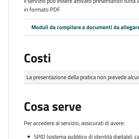
Il servizio può essere attivato presentando tutta
in formato PDF.
Moduli da compilare e documenti da allegar
Costi
Tipo di pagamento
Importo
La presentazione della pratica non prevede al
Cosa serve
Per accedere al servizio, assicurati di avere:
SPID (sistema pubblico di identità digitale), ca