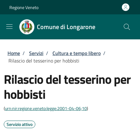
Salta al contenuto principale
Skip to footer content
Regione Veneto
Comune di Longarone
Briciole di pane
Home
/
Servizi
/
Cultura e tempo libero
/
Rilascio del tesserino per hobbisti
Rilascio del tesserino per
hobbisti
(
urn:nir:regione.veneto:legge:2001-04-06;10
)
Servizio attivo