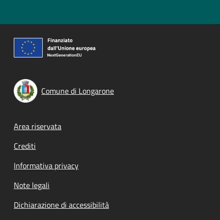
Comune di Longarone
Footer menu
Area riservata
Crediti
Informativa privacy
Note legali
Dichiarazione di accessibilità