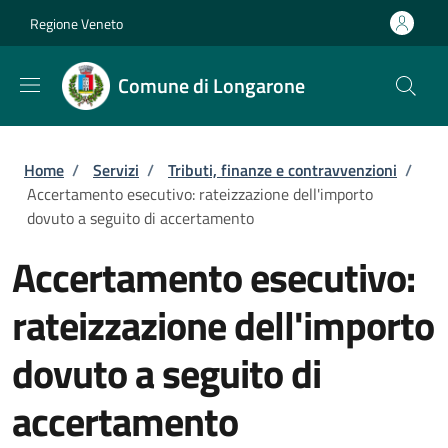
Salta al contenuto principale
Skip to footer content
Regione Veneto
Comune di Longarone
Briciole di pane
Home
/
Servizi
/
Tributi, finanze e contravvenzioni
/
Accertamento esecutivo: rateizzazione dell'importo
dovuto a seguito di accertamento
Accertamento esecutivo:
rateizzazione dell'importo
dovuto a seguito di
accertamento