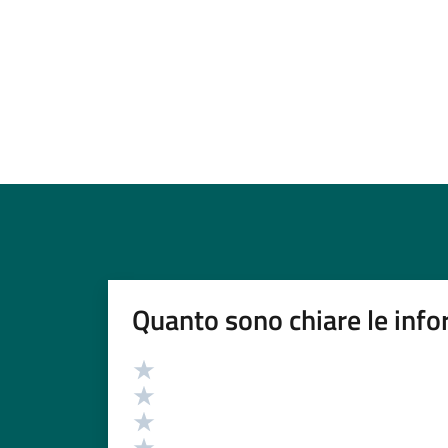
Quanto sono chiare le info
Valutazione
Valuta 5 stelle su 5
Valuta 4 stelle su 5
Valuta 3 stelle su 5
Valuta 2 stelle su 5