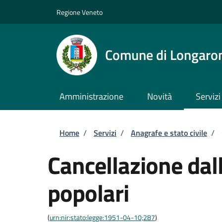
Salta al contenuto principale
Skip to footer content
Regione Veneto
Comune di Longaro
Amministrazione
Novità
Servizi
Briciole di pane
Home
/
Servizi
/
Anagrafe e stato civile
/
Cancellazione dall
popolari
(
urn:nir:stato:legge:1951-04-10;287
)