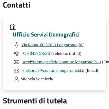
Contatti
Ufficio Servizi Demografici
Via Roma, 60 32013 Longarone (BL)
+39 0437 575811
(Telefono (int. 1))
servizidemografici@comune.longarone.bl.it
(Ema
elettorale@comune.longarone.bl.it
(Email)
Michela
Scanferla
Strumenti di tutela