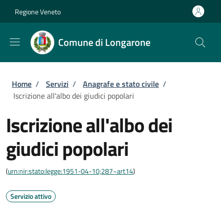
Salta al contenuto principale
Skip to footer content
Regione Veneto
Comune di Longarone
Briciole di pane
Home
/
Servizi
/
Anagrafe e stato civile
/
Iscrizione all'albo dei giudici popolari
Iscrizione all'albo dei
giudici popolari
(
urn:nir:stato:legge:1951-04-10;287~art14
)
Servizio attivo