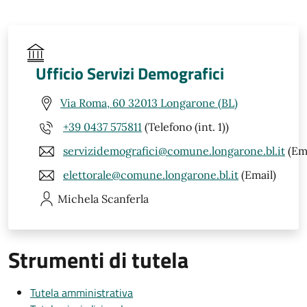
Ufficio Servizi Demografici
Via Roma, 60 32013 Longarone (BL)
+39 0437 575811
(Telefono (int. 1))
servizidemografici@comune.longarone.bl.it
(Ema
elettorale@comune.longarone.bl.it
(Email)
Michela
Scanferla
Strumenti di tutela
Tutela amministrativa