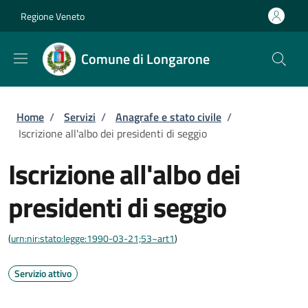
Salta al contenuto principale
Skip to footer content
Regione Veneto
Comune di Longarone
Briciole di pane
Home
/
Servizi
/
Anagrafe e stato civile
/
Iscrizione all'albo dei presidenti di seggio
Iscrizione all'albo dei
presidenti di seggio
(
urn:nir:stato:legge:1990-03-21;53~art1
)
Servizio attivo