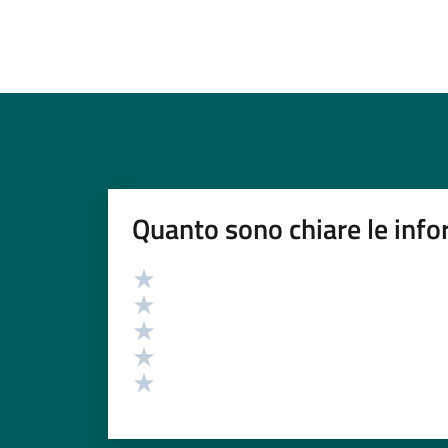
Quanto sono chiare le info
Valutazione
Valuta 5 stelle su 5
Valuta 4 stelle su 5
Valuta 3 stelle su 5
Valuta 2 stelle su 5
Valuta 1 stelle su 5