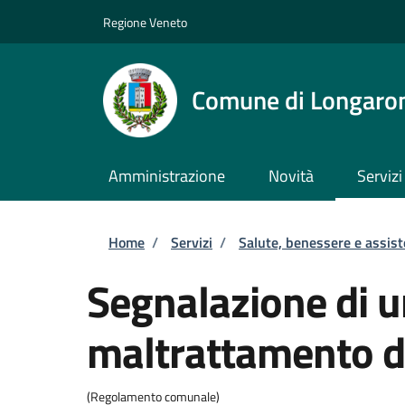
Salta al contenuto principale
Skip to footer content
Regione Veneto
Comune di Longaro
Amministrazione
Novità
Servizi
Briciole di pane
Home
/
Servizi
/
Salute, benessere e assis
Segnalazione di 
maltrattamento d
(Regolamento comunale)