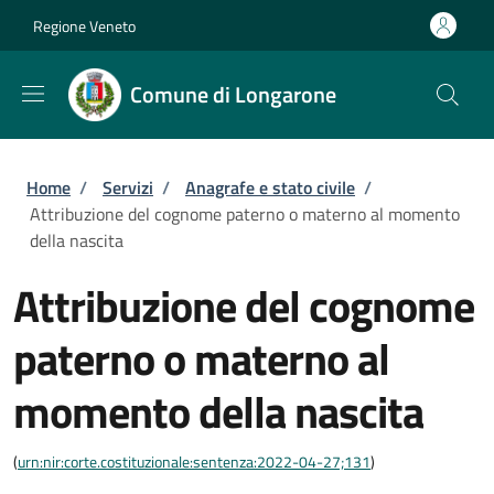
Salta al contenuto principale
Skip to footer content
Regione Veneto
Comune di Longarone
Briciole di pane
Home
/
Servizi
/
Anagrafe e stato civile
/
Attribuzione del cognome paterno o materno al momento
della nascita
Attribuzione del cognome
paterno o materno al
momento della nascita
(
urn:nir:corte.costituzionale:sentenza:2022-04-27;131
)