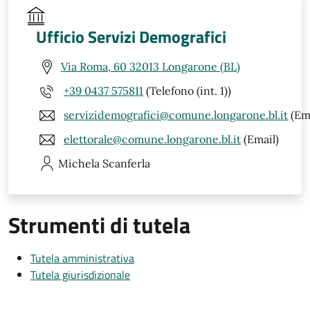
Ufficio Servizi Demografici
Via Roma, 60 32013 Longarone (BL)
+39 0437 575811
(Telefono (int. 1))
servizidemografici@comune.longarone.bl.it
(Ema
elettorale@comune.longarone.bl.it
(Email)
Michela
Scanferla
Strumenti di tutela
Tutela amministrativa
Tutela giurisdizionale