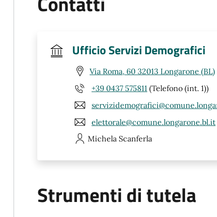
Contatti
Ufficio Servizi Demografici
Via Roma, 60 32013 Longarone (BL)
+39 0437 575811
(Telefono (int. 1))
servizidemografici@comune.longar
elettorale@comune.longarone.bl.it
Michela
Scanferla
Strumenti di tutela