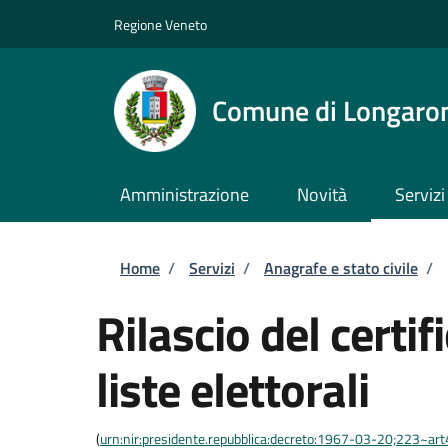
Salta al contenuto principale
Skip to footer content
Regione Veneto
Comune di Longaro
Amministrazione
Novità
Servizi
Briciole di pane
Home
/
Servizi
/
Anagrafe e stato civile
/
Rilascio del certif
liste elettorali
(
urn:nir:presidente.repubblica:decreto:1967-03-20;223~art