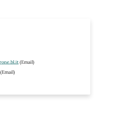
one.bl.it
(Email)
(Email)