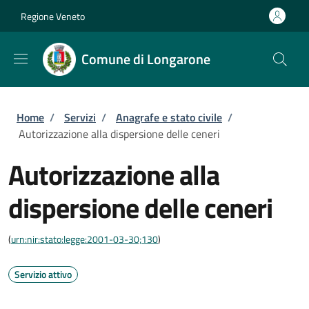
Salta al contenuto principale
Skip to footer content
Regione Veneto
Comune di Longarone
Briciole di pane
Home
/
Servizi
/
Anagrafe e stato civile
/
Autorizzazione alla dispersione delle ceneri
Autorizzazione alla
dispersione delle ceneri
(
urn:nir:stato:legge:2001-03-30;130
)
Servizio attivo