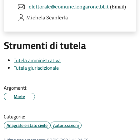
elettorale@comune.longarone.bl.it
(Email)
Michela
Scanferla
Strumenti di tutela
Tutela amministrativa
Tutela giurisdizionale
Argomenti:
Morte
Categorie:
Anagrafe e stato civile
Autorizzazioni
Ultimo aggiornamento:
07/06/2024 14:21.56